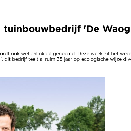
h tuinbouwbedrijf 'De Waog
h tuinbouwbedrijf 'De Waog
 wordt ook wel palmkool genoemd. Deze week zit het weer 
’. dit bedrijf teelt al ruim 35 jaar op ecologische wijze