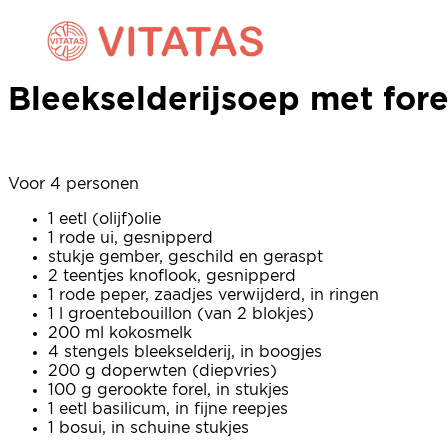
Bleekselderijsoep met for
Bleekselderijsoep met for
Voor 4 personen
1 eetl (olijf)olie
1 rode ui, gesnipperd
stukje gember, geschild en geraspt
2 teentjes knoflook, gesnipperd
1 rode peper, zaadjes verwijderd, in ringen
1 l groentebouillon (van 2 blokjes)
200 ml kokosmelk
4 stengels bleekselderij, in boogjes
200 g doperwten (diepvries)
100 g gerookte forel, in stukjes
1 eetl basilicum, in fijne reepjes
1 bosui, in schuine stukjes