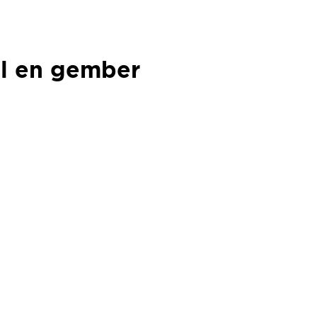
el en gember
el en gember