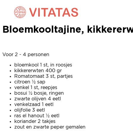
Bloemkooltajine, kikkerer
Bloemkooltajine, kikkerer
Voor 2 - 4 personen
bloemkool 1 st, in roosjes
kikkererwten 400 gr
Romatomaat 3 st, partjes
citroen ½ sap
venkel 1 st, reepjes
bosui ½ bosje, ringen
zwarte olijven 4 eetl
venkelzaad 1 eetl
olijfolie 3 eetl
ras el hanout ½ eetl
koriander 2 takjes
zout en zwarte peper gemalen