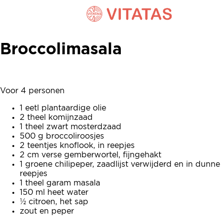
Broccolimasala
Broccolimasala
Voor 4 personen
1 eetl plantaardige olie
2 theel komijnzaad
1 theel zwart mosterdzaad
500 g broccoliroosjes
2 teentjes knoflook, in reepjes
2 cm verse gemberwortel, fijngehakt
1 groene chilipeper, zaadlijst verwijderd en in dunne
reepjes
1 theel garam masala
150 ml heet water
½ citroen, het sap
zout en peper