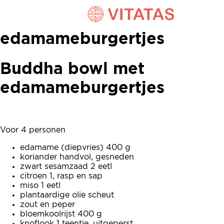
Buddha bowl met
edamameburgertjes
Buddha bowl met
edamameburgertjes
Voor 4 personen
edamame (diepvries) 400 g
koriander handvol, gesneden
zwart sesamzaad 2 eetl
citroen 1, rasp en sap
miso 1 eetl
plantaardige olie scheut
zout en peper
bloemkoolrijst 400 g
knoflook 1 teentje, uitgeperst