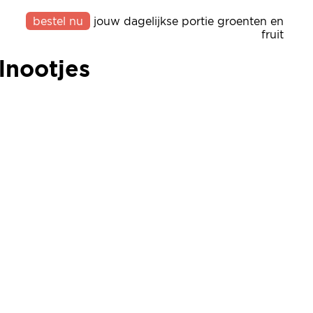
bestel nu
jouw dagelijkse portie groenten en
lnootjes
fruit
lnootjes