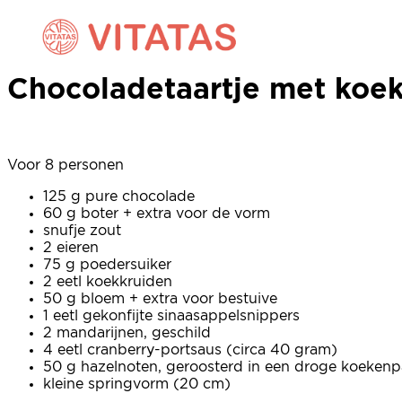
Chocoladetaartje met koek
Chocoladetaartje met koek
Voor 8 personen
125 g pure chocolade
60 g boter + extra voor de vorm
snufje zout
2 eieren
75 g poedersuiker
2 eetl koekkruiden
50 g bloem + extra voor bestuive
1 eetl gekonfijte sinaasappelsnippers
2 mandarijnen, geschild
4 eetl cranberry-portsaus (circa 40 gram)
50 g hazelnoten, geroosterd in een droge koekenp
kleine springvorm (20 cm)