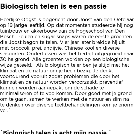
Biologisch telen is een passie
Heerlijke Oogst is opgericht door Joost van den Oetelaar
op 19 jarige leeftijd. Op dat momenten studeerde hij nog
tuinbouw en akkerbouw aan de Hogeschool van Den
Bosch. Peulen en sugar snaps waren de eerste groenten
die Joost begon te telen. Vier jaar later breidde hij uit
met broccoli, prei, andijvie, Chinese kool en diverse
slasoorten. Ondertussen was het bedrijf uitgegroeid naar
30 ha grond. Alle groenten worden op een biologische
wijze geteeld. ´Als biologisch teler ben je altijd met het
klimaat en de natuur om je heen bezig. Je denkt
voortdurend vooruit zodat problemen die door het
klimaat en de natuur worden veroorzaakt, preventief
kunnen worden aangepakt om de schade te
minimaliseren of te voorkomen. Door goed met je grond
om te gaan, samen te werken met de natuur en slim na
te denken over diverse teeltbehandelingen kom je enorm
ver.´
´Biologisch telen is echt mijn passie.´