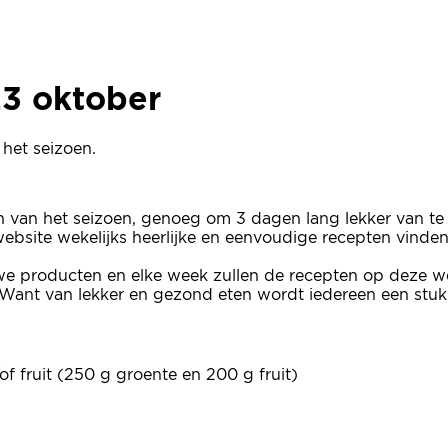
23 oktober
23 oktober
het seizoen.
en van het seizoen, genoeg om 3 dagen lang lekker van te
e website wekelijks heerlijke en eenvoudige recepten vinde
we producten en elke week zullen de recepten op deze we
Want van lekker en gezond eten wordt iedereen een stuk b
f fruit (250 g groente en 200 g fruit)