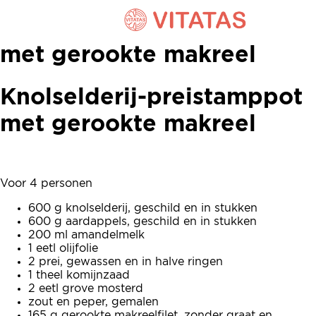
Knolselderij-preistamppot
met gerookte makreel
Knolselderij-preistamppot
met gerookte makreel
Voor 4 personen
600 g knolselderij, geschild en in stukken
600 g aardappels, geschild en in stukken
200 ml amandelmelk
1 eetl olijfolie
2 prei, gewassen en in halve ringen
1 theel komijnzaad
2 eetl grove mosterd
zout en peper, gemalen
165 g gerookte makreelfilet, zonder graat en