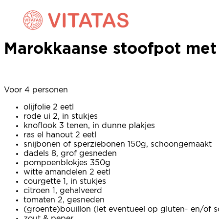
Marokkaanse stoofpot me
Marokkaanse stoofpot me
Voor 4 personen
olijfolie 2 eetl
rode ui 2, in stukjes
knoflook 3 tenen, in dunne plakjes
ras el hanout 2 eetl
snijbonen of sperziebonen 150g, schoongemaakt
dadels 8, grof gesneden
pompoenblokjes 350g
witte amandelen 2 eetl
courgette 1, in stukjes
citroen 1, gehalveerd
tomaten 2, gesneden
(groente)bouillon (let eventueel op gluten- en/of s
zout & peper