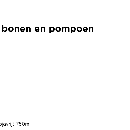
t bonen en pompoen
t bonen en pompoen
ojavrij) 750ml