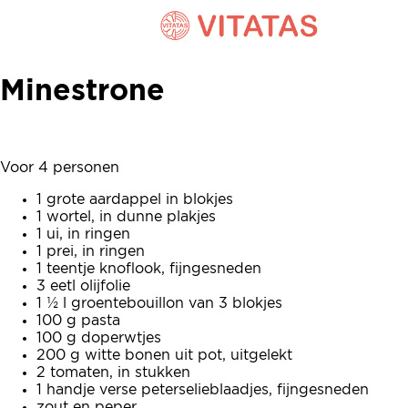
Minestrone
Minestrone
Voor 4 personen
1 grote aardappel in blokjes
1 wortel, in dunne plakjes
1 ui, in ringen
1 prei, in ringen
1 teentje knoflook, fijngesneden
3 eetl olijfolie
1 ½ l groentebouillon van 3 blokjes
100 g pasta
100 g doperwtjes
200 g witte bonen uit pot, uitgelekt
2 tomaten, in stukken
1 handje verse peterselieblaadjes, fijngesneden
zout en peper