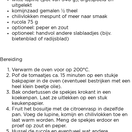
uitgelekt
komijnzaad gemalen ½ theel
chilivlokken mespunt of meer naar smaak
rucola 75 g
optioneel: peper en zout
optioneel: handvol andere slablaadjes (bijv.
bietenblad of radijsblad)
Bereiding
Verwarm de oven voor op 200°C.
Pof de tomaatjes ca. 15 minuten op een stukje
bakpapier in de oven (eventueel bestrijken met een
heel klein beetje olie).
Bak ondertussen de spekjes krokant in een
koekenpan. Laat ze uitlekken op een stuk
keukenpapier.
Fruit het bosuitje met de citroenrasp in dezelfde
pan. Voeg de lupine, komijn en chilivlokken toe en
laat warm worden. Meng de spekjes erdoor en
proef op zout en peper.
Hussel de rucola en eventueel wat andere