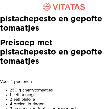
Preisoep met
pistachepesto en gepofte
tomaatjes
Preisoep met
pistachepesto en gepofte
tomaatjes
Voor 4 personen
250 g cherrytomaatjes
1 eetl honing
2 eetl olijfolie
4 preien, in ringen
2 teentjes knoflook, fijngesnipperd