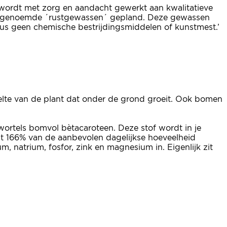
ordt met zorg en aandacht gewerkt aan kwalitatieve
r zogenoemde ´rustgewassen´ gepland. Deze gewassen
 dus geen chemische bestrijdingsmiddelen of kunstmest.’
edeelte van de plant dat onder de grond groeit. Ook bomen
 wortels bomvol bètacaroteen. Deze stof wordt in je
t 166% van de aanbevolen dagelijkse hoeveelheid
m, natrium, fosfor, zink en magnesium in. Eigenlijk zit