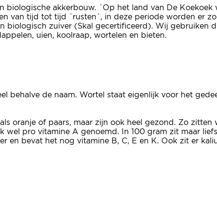
 biologische akkerbouw. ´Op het land van De Koekoek w
 van tijd tot tijd ´rusten´, in deze periode worden e
jn biologisch zuiver (Skal gecertificeerd). Wij gebruiken
appelen, uien, koolraap, wortelen en bieten.
s veel behalve de naam. Wortel staat eigenlijk voor het g
ls oranje of paars, maar zijn ook heel gezond. Zo zitten
 wel pro vitamine A genoemd. In 100 gram zit maar liefs
er en bevat het nog vitamine B, C, E en K. Ook zit er kaliu