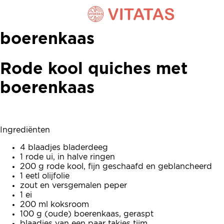
Rode kool quiches met
boerenkaas
Rode kool quiches met
boerenkaas
Ingrediënten
4 blaadjes bladerdeeg
1 rode ui, in halve ringen
200 g rode kool, fijn geschaafd en geblancheerd
1 eetl olijfolie
zout en versgemalen peper
1 ei
200 ml koksroom
100 g (oude) boerenkaas, geraspt
blaadjes van een paar takjes tijm