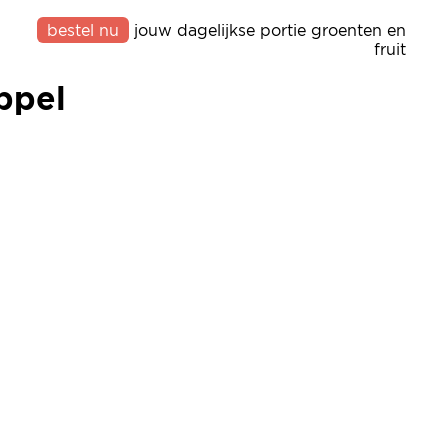
bestel nu
jouw dagelijkse portie groenten en
ppel
fruit
ppel