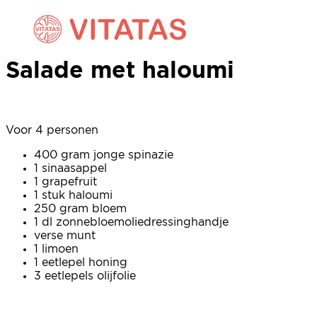
Salade met haloumi
Salade met haloumi
Voor 4 personen
400 gram jonge spinazie
1 sinaasappel
1 grapefruit
1 stuk haloumi
250 gram bloem
1 dl zonnebloemoliedressinghandje
verse munt
1 limoen
1 eetlepel honing
3 eetlepels olijfolie