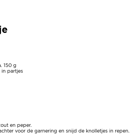
je
je
a. 150 g
 in partjes
zout en peper.
hter voor de garnering en snijd de knolletjes in repen.