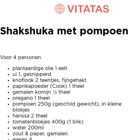
Shakshuka met pompoen
Shakshuka met pompoen
Voor 4 personen
plantaardige olie 1 eetl
ui 1, gesnipperd
knoflook 2 teentjes, fijngehakt
paprikapoeder (Cook) 1 theel
gemalen komijn ½ theel
oregano 1 theel
pompoen 250g (geschild gewicht), in kleine
blokjes
harissa 2 theel
tomatenblokjes 400g (1 blik)
water 200ml
zout & peper, gemalen
eieren 4