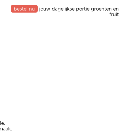
bestel nu
jouw dagelijkse portie groenten en
fruit
ie.
smaak.