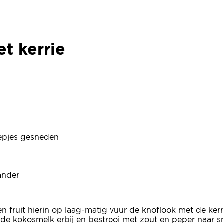
t kerrie
t kerrie
eepjes gesneden
iander
 fruit hierin op laag-matig vuur de knoflook met de kerr
 de kokosmelk erbij en bestrooi met zout en peper naar 