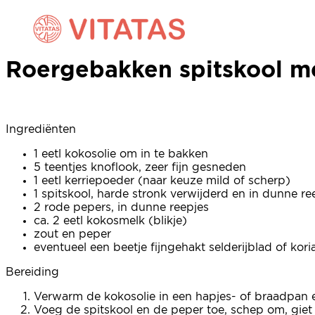
Roergebakken spitskool me
Roergebakken spitskool me
Ingrediënten
1 eetl kokosolie om in te bakken
5 teentjes knoflook, zeer fijn gesneden
1 eetl kerriepoeder (naar keuze mild of scherp)
1 spitskool, harde stronk verwijderd en in dunne r
2 rode pepers, in dunne reepjes
ca. 2 eetl kokosmelk (blikje)
zout en peper
eventueel een beetje fijngehakt selderijblad of kor
Bereiding
Verwarm de kokosolie in een hapjes- of braadpan en
Voeg de spitskool en de peper toe, schep om, giet