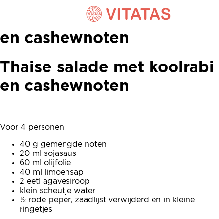
Thaise salade met koolrabi
en cashewnoten
Thaise salade met koolrabi
en cashewnoten
Voor 4 personen
40 g gemengde noten
20 ml sojasaus
60 ml olijfolie
40 ml limoensap
2 eetl agavesiroop
klein scheutje water
½ rode peper, zaadlijst verwijderd en in kleine
ringetjes