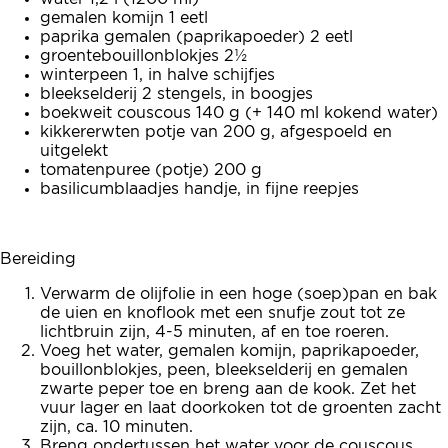
gemalen komijn 1 eetl
paprika gemalen (paprikapoeder) 2 eetl
groentebouillonblokjes 2½
winterpeen 1, in halve schijfjes
bleekselderij 2 stengels, in boogjes
boekweit couscous 140 g (+ 140 ml kokend water)
kikkererwten potje van 200 g, afgespoeld en
uitgelekt
tomatenpuree (potje) 200 g
basilicumblaadjes handje, in fijne reepjes
Bereiding
Verwarm de olijfolie in een hoge (soep)pan en bak
de uien en knoflook met een snufje zout tot ze
lichtbruin zijn, 4-5 minuten, af en toe roeren.
Voeg het water, gemalen komijn, paprikapoeder,
bouillonblokjes, peen, bleekselderij en gemalen
zwarte peper toe en breng aan de kook. Zet het
vuur lager en laat doorkoken tot de groenten zacht
zijn, ca. 10 minuten.
Breng ondertussen het water voor de couscous