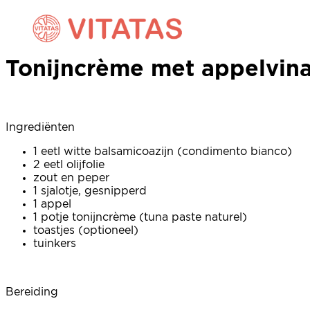
Tonijncrème met appelvina
Tonijncrème met appelvina
Ingrediënten
1 eetl witte balsamicoazijn (condimento bianco)
2 eetl olijfolie
zout en peper
1 sjalotje, gesnipperd
1 appel
1 potje tonijncrème (tuna paste naturel)
toastjes (optioneel)
tuinkers
Bereiding