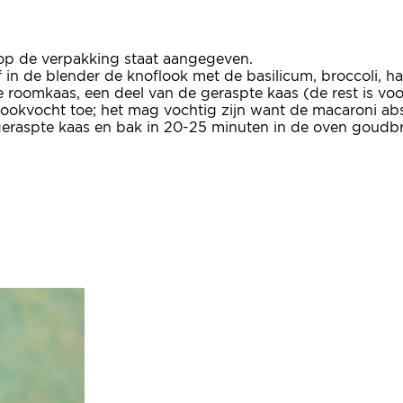
 op de verpakking staat aangegeven.
in de blender de knoflook met de basilicum, broccoli, haz
 roomkaas, een deel van de geraspte kaas (de rest is voo
akookvocht toe; het mag vochtig zijn want de macaroni ab
geraspte kaas en bak in 20-25 minuten in de oven goudbr