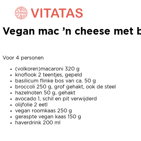
Vegan mac ’n cheese met b
Vegan mac ’n cheese met b
Voor 4 personen
(volkoren)macaroni 320 g
knoflook 2 teentjes, gepeld
basilicum flinke bos van ca. 50 g
broccoli 250 g, grof gehakt, ook de steel
hazelnoten 50 g, gehakt
avocado 1, schil en pit verwijderd
olijfolie 2 eetl
vegan roomkaas 250 g
geraspte vegan kaas 150 g
haverdrink 200 ml