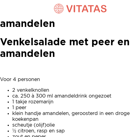
Venkelsalade met peer en
amandelen
Venkelsalade met peer en
amandelen
Voor 4 personen
2 venkelknollen
ca. 250 à 300 ml amandeldrink ongezoet
1 takje rozemarijn
1 peer
klein handje amandelen, geroosterd in een droge
koekenpan
scheutje (olijf)olie
½ citroen, rasp en sap
zout en peper