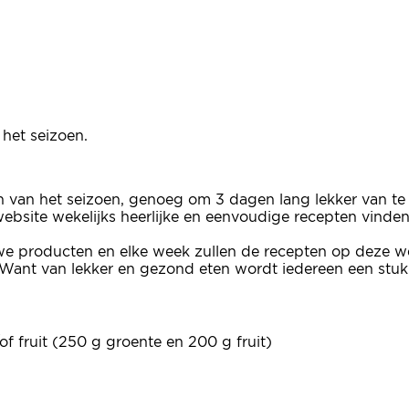
het seizoen.
en van het seizoen, genoeg om 3 dagen lang lekker van te
e website wekelijks heerlijke en eenvoudige recepten vinde
we producten en elke week zullen de recepten op deze we
Want van lekker en gezond eten wordt iedereen een stuk b
f fruit (250 g groente en 200 g fruit)