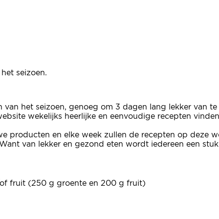
het seizoen.
en van het seizoen, genoeg om 3 dagen lang lekker van te
e website wekelijks heerlijke en eenvoudige recepten vinde
we producten en elke week zullen de recepten op deze we
Want van lekker en gezond eten wordt iedereen een stuk b
f fruit (250 g groente en 200 g fruit)